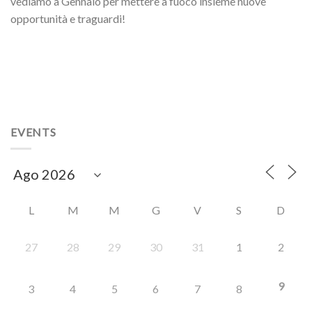
vediamo a Gennaio per mettere a fuoco insieme nuove
opportunità e traguardi!
EVENTS
L
M
M
G
V
S
D
27
28
29
30
31
1
2
9
3
4
5
6
7
8