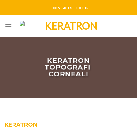
Salta
CONTACTS
LOG IN
ai
contenuti
KERATRON
TOPOGRAFI
CORNEALI
KERATRON