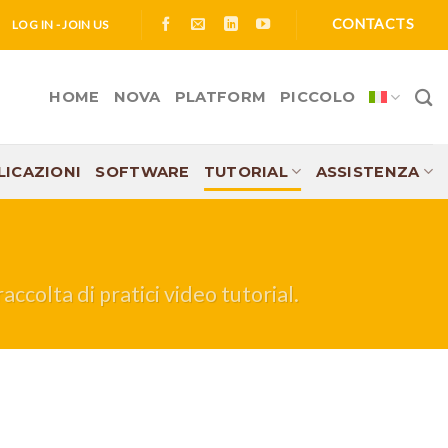
CONTACTS
LOG IN - JOIN US
HOME
NOVA
PLATFORM
PICCOLO
LICAZIONI
SOFTWARE
TUTORIAL
ASSISTENZA
accolta di pratici video tutorial.