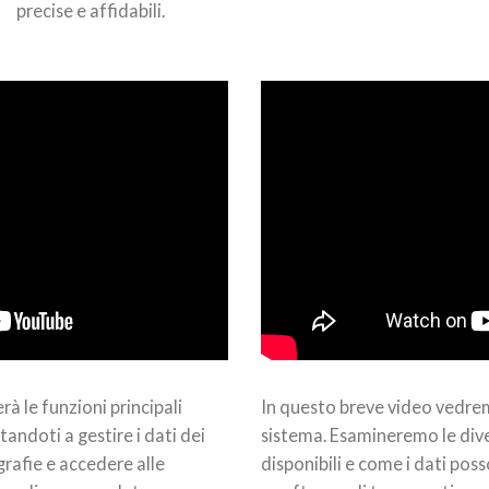
precise e affidabili.
à le funzioni principali
In questo breve video vedre
tandoti a gestire i dati dei
sistema. Esamineremo le dive
grafie e accedere alle
disponibili e come i dati poss