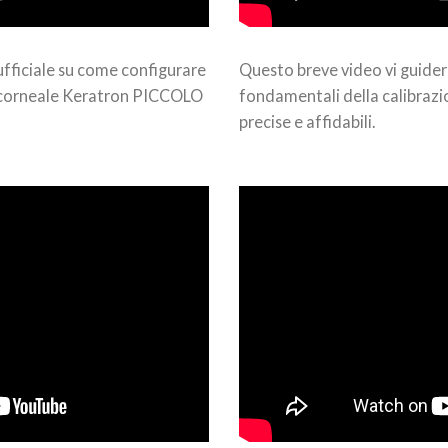
ufficiale su come configurare
Questo breve video vi guider
 corneale Keratron PICCOLO
fondamentali della calibrazi
precise e affidabili.