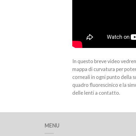
In questo breve video vedre
mappa di curvatura per poter
corneali in ogni punto della su
quadro fluorescinico e la sim
delle lenti a contatto.
MENU