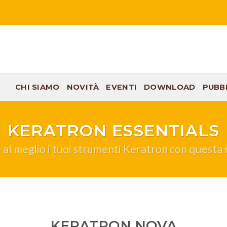
CHI SIAMO
NOVITÀ
EVENTI
DOWNLOAD
PUBB
KERATRON ESSENTIALS
e al meglio i tuoi strumenti Keratron con questa r
KERATRON NOVA