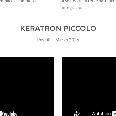
emplice e completo.
a software di terze parti per u
integrazioni.
KERATRON PICCOLO
Rev.00 — Marzo 2026