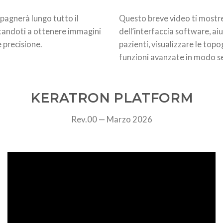
pagnerà lungo tutto il
Questo breve video ti mostrer
utandoti a ottenere immagini
dell’interfaccia software, aiu
e precisione.
pazienti, visualizzare le topo
funzioni avanzate in modo s
KERATRON PLATFORM
Rev.00 — Marzo 2026