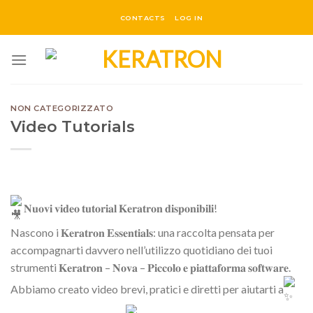
Salta
CONTACTS
LOG IN
ai
contenuti
NON CATEGORIZZATO
Video Tutorials
𝐍𝐮𝐨𝐯𝐢 𝐯𝐢𝐝𝐞𝐨 𝐭𝐮𝐭𝐨𝐫𝐢𝐚𝐥 𝐊𝐞𝐫𝐚𝐭𝐫𝐨𝐧 𝐝𝐢𝐬𝐩𝐨𝐧𝐢𝐛𝐢𝐥𝐢!
Nascono i 𝐊𝐞𝐫𝐚𝐭𝐫𝐨𝐧 𝐄𝐬𝐬𝐞𝐧𝐭𝐢𝐚𝐥𝐬: una raccolta pensata per
accompagnarti davvero nell’utilizzo quotidiano dei tuoi
strumenti 𝐊𝐞𝐫𝐚𝐭𝐫𝐨𝐧 – 𝐍𝐨𝐯𝐚 – 𝐏𝐢𝐜𝐜𝐨𝐥𝐨 𝐞 𝐩𝐢𝐚𝐭𝐭𝐚𝐟𝐨𝐫𝐦𝐚 𝐬𝐨𝐟𝐭𝐰𝐚𝐫𝐞.
Abbiamo creato video brevi, pratici e diretti per aiutarti a