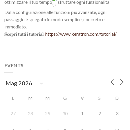
ottimizzare il tuo tempo
sfruttare ogni funzionalità
Dalla configurazione alle funzioni più avanzate, ogni
passaggio è spiegato in modo semplice, concreto e
immediato.
𝐒𝐜𝐨𝐩𝐫𝐢 𝐭𝐮𝐭𝐭𝐢 𝐢 𝐭𝐮𝐭𝐨𝐫𝐢𝐚𝐥
https://www.keratron.com/tutorial/
EVENTS
L
M
M
G
V
S
D
27
28
29
30
1
2
3