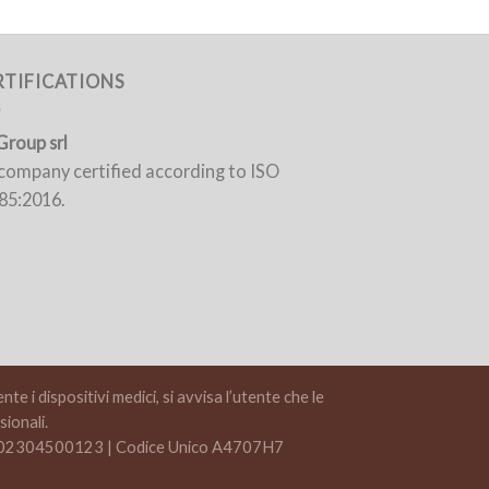
RTIFICATIONS
Group srl
a company certified according to ISO
85:2016.
e i dispositivi medici, si avvisa l’utente che le
ionali.
A 02304500123 | Codice Unico A4707H7