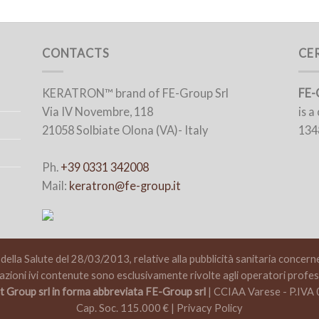
CONTACTS
CE
KERATRON™ brand of FE-Group Srl
FE-
Via IV Novembre, 118
is 
21058 Solbiate Olona (VA)- Italy
134
Ph.
+39 0331 342008
Mail:
keratron@fe-group.it
ella Salute del 28/03/2013, relative alla pubblicità sanitaria concernent
azioni ivi contenute sono esclusivamente rivolte agli operatori profess
Group srl in forma abbreviata FE-Group srl
| CCIAA Varese - P.IV
Cap. Soc. 115.000 € |
Privacy Policy