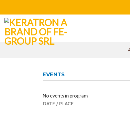
Skip
to
content
EVENTS
No events in program
DATE / PLACE